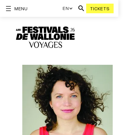
EN
MENU
TICKETS