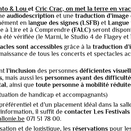
nto & Lou
et
Cric Crac, on met la terre en vrac
une
audiodescription
et une
traduction
d’image
nément en l
angue des signes (LSFB)
et
Langue 
ile à Lire et à Comprendre
(FALC)
seront dispon
s a été vérifiée (le Marni, le Studio 4 de Flagey 
acles sont accessibles
grâce à la
traduction d
naissance de tous les concerts et spectacles ac
ont
l’inclusion
des personnes
déficientes visuel
s,
mais aussi les
personnes ayant des difficul
al
, ainsi que
toute personne à mobilité réduite
tuation de handicap et accompagnants)
préférentiel et d’un placement idéal dans la sall
information, il suffit de
contacter Les Festivals
allonie.be
071 51 78 00.
ation et de logistique, les
réservations
pour les