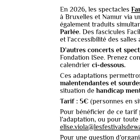
En 2026
,
les spectacles
Fa
à Bruxelles et Namur via 
également traduits simulta
Parlée
. Des fascicules Fac
et l’accessibilité des salle
D’autres concerts et spect
Fondation ISee. Prenez con
calendrier
ci-dessous.
Ces adaptations permettr
malentendantes et sourde
situation de
handicap
ment
Tarif : 5€
(personnes en si
Pour bénéficier de ce tarif 
l’adaptation, ou pour toute 
elise.viola@lesfestivalsdew
Pour une question d’organis