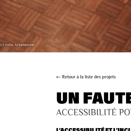
©Leslie Artamonow
← Retour à la liste des projets
UN FAUT
ACCESSIBILITÉ P
L’
ACCESSIBILITÉ
ET L’
INC