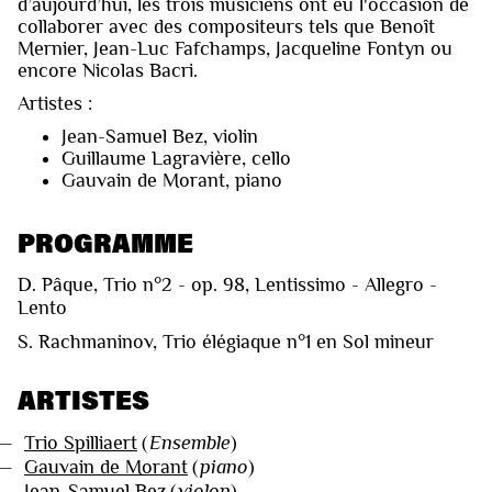
d’aujourd’hui, les trois musiciens ont eu l'occasion de
collaborer avec des compositeurs tels que Benoît
Mernier, Jean-Luc Fafchamps, Jacqueline Fontyn ou
encore Nicolas Bacri.
Artistes :
Jean-Samuel Bez, violin
Guillaume Lagravière, cello
Gauvain de Morant, piano
PROGRAMME
D. Pâque, Trio n°2 - op. 98, Lentissimo - Allegro -
Lento
S. Rachmaninov, Trio élégiaque n°1 en Sol mineur
ARTISTES
—
Trio Spilliaert
(
Ensemble
)
—
Gauvain de Morant
(
piano
)
—
Jean-Samuel Bez
(
violon
)