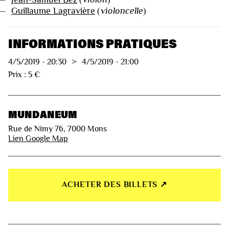
—
Guillaume Lagravière
(
violoncelle
)
INFORMATIONS PRATIQUES
4/5/2019
-
20:30
>
4/5/2019
-
21:00
Prix : 5 €
MUNDANEUM
Rue de Nimy 76, 7000 Mons
Lien Google Map
ACHETER DES BILLETS ↗︎