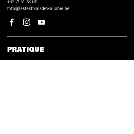
+32 71 51 78 00
i
nfo@lesfestivalsdewallonie.be
PRATIQUE
Billetterie
Accessibilité
Tickets solidaires
LES FESTIVALS
À propos
Nos partenaires
Presse
Nos archives