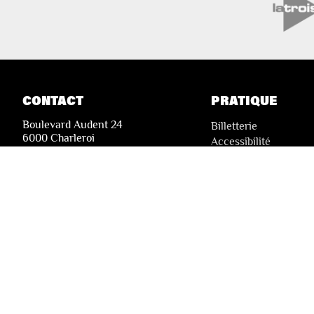
CONTACT
PRATIQUE
Boulevard Audent 24
Billetterie
6000 Charleroi
Accessibilité
Tickets solidaires
+32 71 51 78 00
i
nfo@lesfestivalsdewallonie.be