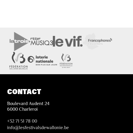
CONTACT
Boulevard Audent 24
6000 Charleroi
+32 71 51 78 00
i
nfo@lesfestivalsdewallonie.be