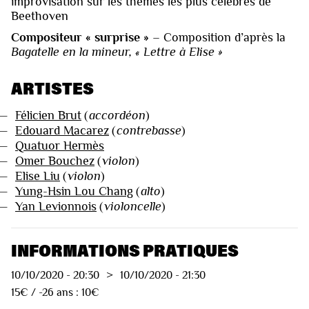
improvisation sur les thèmes les plus célèbres de
Beethoven
Compositeur « surprise »
– Composition d’après la
Bagatelle en la mineur, « Lettre à Elise »
ARTISTES
—
Félicien Brut
(
accordéon
)
—
Edouard Macarez
(
contrebasse
)
—
Quatuor Hermès
—
Omer Bouchez
(
violon
)
—
Elise Liu
(
violon
)
—
Yung-Hsin Lou Chang
(
alto
)
—
Yan Levionnois
(
violoncelle
)
INFORMATIONS PRATIQUES
10/10/2020
-
20:30
>
10/10/2020
-
21:30
15€ / -26 ans : 10€