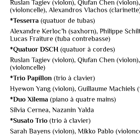
Ruslan Tagiev (violon), Qiufan Chen (violon)
(violoncelle), Alexandros Vlachos (clarinette
*Tesserra
(quatuor de tubas)
Alexandre Kerloc’h (saxhorn), Philippe Schil
Lucas Fraiture (tuba contrebasse)
*Quatuor DSCH
(quatuor à cordes)
Ruslan Tagiev (violon), Qiufan Chen (violon)
(violoncelle)
*Trio Papillon
(trio à clavier)
Hyewon Yang (violon), Guillaume Machiels (vi
*Duo
Xilema
(piano à quatre mains)
Silvia Cernea, Nazanin Yalda
*Susato Trio
(trio à clavier)
Sarah Bayens (violon), Mikko Pablo (violonce