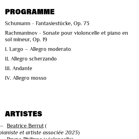
PROGRAMME
Schumann - Fantasiestücke, Op. 73
Rachmaninov - Sonate pour violoncelle et piano en
sol mineur, Op. 19
I. Largo – Allegro moderato
II. Allegro scherzando
III. Andante
IV. Allegro mosso
ARTISTES
—
Beatrice Berrut
(
pianiste et artiste associée 2023
)