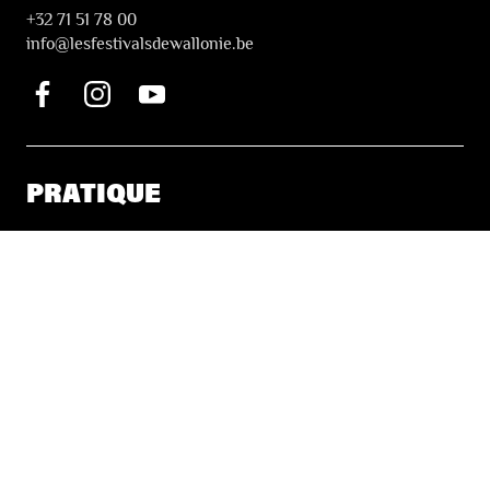
+32 71 51 78 00
i
nfo@lesfestivalsdewallonie.be
PRATIQUE
Billetterie
Accessibilité
Tickets solidaires
LES FESTIVALS
À propos
Nos partenaires
Presse