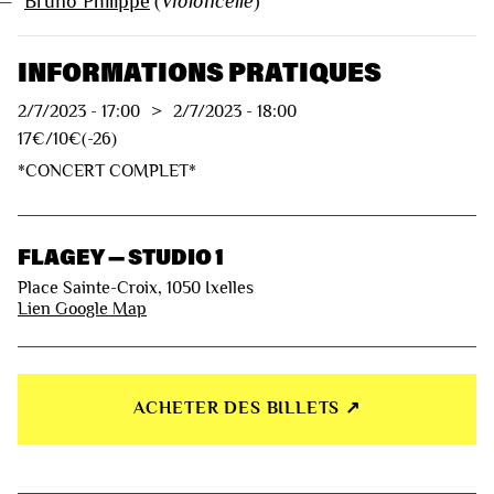
—
Bruno Philippe
(
violoncelle
)
INFORMATIONS PRATIQUES
2/7/2023
-
17:00
>
2/7/2023
-
18:00
17€/10€(-26)
*CONCERT COMPLET*
FLAGEY — STUDIO 1
Place Sainte-Croix, 1050 Ixelles
Lien Google Map
ACHETER DES BILLETS ↗︎