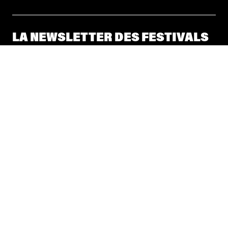
LA NEWSLETTER DES FESTIVALS
© 2026 Les Festivals de Wallonie
Conditions Générales de Vente
Vie Privée
Déclaration d’accessibilité
Site by
Coast