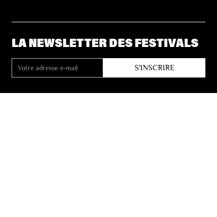
LA NEWSLETTER DES FESTIVALS
© 2026 Les Festivals de Wallonie
Conditions Générales de Vente
Vie Privée
Déclaration d’accessibilité
Site by
Coast