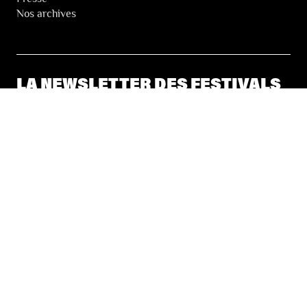
Nos archives
LA NEWSLETTER DES FESTIVALS
© 2026 Les Festivals de Wallonie
Conditions Générales de Vente
Vie Privée
Déclaration d’accessibilité
Site by
Coast