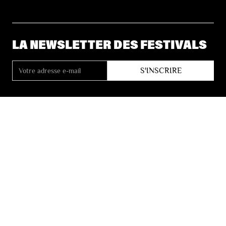
LA NEWSLETTER DES FESTIVALS
© 2026 Les Festivals de Wallonie
Conditions Générales de Vente
Vie Privée
Déclaration d’accessibilité
Site by
Coast