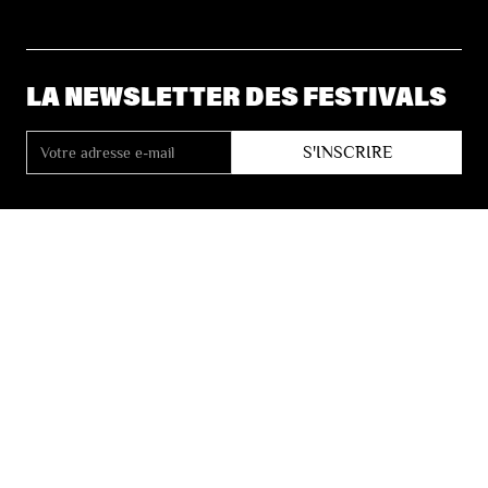
LA NEWSLETTER DES FESTIVALS
© 2026 Les Festivals de Wallonie
Conditions Générales de Vente
Vie Privée
Déclaration d’accessibilité
Site by
Coast