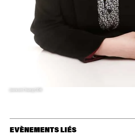
JoowonChung©DR
EVÈNEMENTS LIÉS