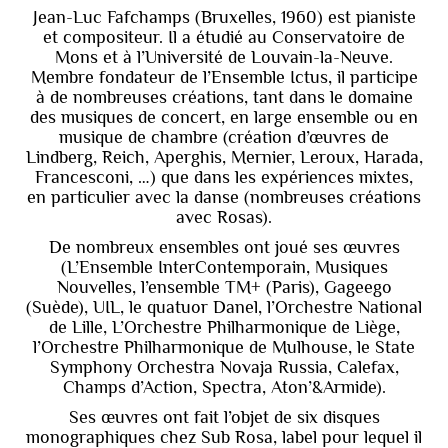
Jean-Luc Fafchamps (Bruxelles, 1960) est pianiste
et compositeur. Il a étudié au Conservatoire de
Mons et à l’Université de Louvain-la-Neuve.
Membre fondateur de l’Ensemble Ictus, il participe
à de nombreuses créations, tant dans le domaine
des musiques de concert, en large ensemble ou en
musique de chambre (création d’œuvres de
Lindberg, Reich, Aperghis, Mernier, Leroux, Harada,
Francesconi, …) que dans les expériences mixtes,
en particulier avec la danse (nombreuses créations
avec Rosas).
De nombreux ensembles ont joué ses œuvres
(L’Ensemble InterContemporain, Musiques
Nouvelles, l’ensemble TM+ (Paris), Gageego
(Suède), UIL, le quatuor Danel, l’Orchestre National
de Lille, L’Orchestre Philharmonique de Liège,
l’Orchestre Philharmonique de Mulhouse, le State
Symphony Orchestra Novaja Russia, Calefax,
Champs d’Action, Spectra, Aton’&Armide).
Ses œuvres ont fait l’objet de six disques
monographiques chez Sub Rosa, label pour lequel il