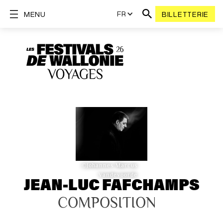
FR
MENU
BILLETTERIE
©Johannes Marcus
Vandevoorde
JEAN-LUC FAFCHAMPS
COMPOSITION