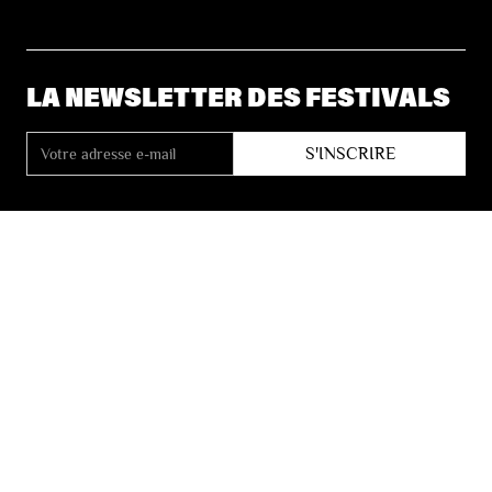
LA NEWSLETTER DES FESTIVALS
© 2026 Les Festivals de Wallonie
Conditions Générales de Vente
Vie Privée
Déclaration d’accessibilité
Site by
Coast