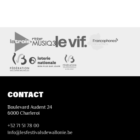
CONTACT
Boulevard Audent 24
6000 Charleroi
+32 71 51 78 00
i
nfo@lesfestivalsdewallonie.be