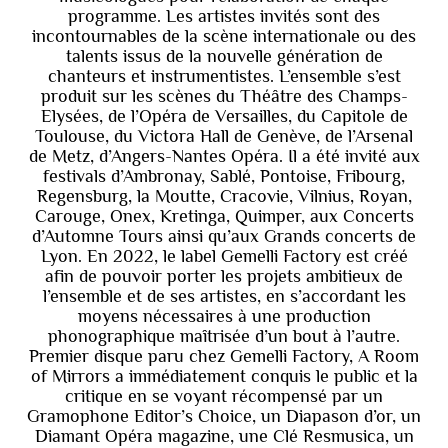
programme. Les artistes invités sont des
incontournables de la scène internationale ou des
talents issus de la nouvelle génération de
chanteurs et instrumentistes. L’ensemble s’est
produit sur les scènes du Théâtre des Champs-
Elysées, de l’Opéra de Versailles, du Capitole de
Toulouse, du Victora Hall de Genève, de l’Arsenal
de Metz, d’Angers-Nantes Opéra. Il a été invité aux
festivals d’Ambronay, Sablé, Pontoise, Fribourg,
Regensburg, la Moutte, Cracovie, Vilnius, Royan,
Carouge, Onex, Kretinga, Quimper, aux Concerts
d’Automne Tours ainsi qu’aux Grands concerts de
Lyon. En 2022, le label Gemelli Factory est créé
afin de pouvoir porter les projets ambitieux de
l’ensemble et de ses artistes, en s’accordant les
moyens nécessaires à une production
phonographique maîtrisée d’un bout à l’autre.
Premier disque paru chez Gemelli Factory, A Room
of Mirrors a immédiatement conquis le public et la
critique en se voyant récompensé par un
Gramophone Editor’s Choice, un Diapason d’or, un
Diamant Opéra magazine, une Clé Resmusica, un