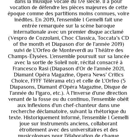
dans la musique vocale du 17e siècle. Il a pour
vocation de défendre les pièces majeures de cette
époque comme des partitions moins connues, voire
inédites. En 2019, l’ensemble I Gemelli fait une
entrée remarquée sur la scène baroque
internationale avec un premier disque acclamé
(Vespro de Cozzolani, Choc Classica, Toccata’s CD
of the month et Diapason d’or de l’année 2019)
suivi de L’Orfeo de Monteverdi au Théâtre des
Champs-Élysées. L’ensemble poursuit sur sa lancée
avec la sortie de Soleil noir, récital consacré à
Francesco Rasi (Diapason d’Or de l’année 2021,
Diamant Opéra Magazine, Opera News’ Critics
Choice, FFFF Télérama etc) et celle de L’Orfeo (5
Diapasons, Diamant d'Opéra Magazine, Disque de
l’année du Figaro, etc.). À l’inverse d’une direction
venant de la fosse ou du continuo, l’ensemble obéit
aux inflexions d’un chef-chanteur dans une
recherche déclamatoire, suivant la rhétorique du
texte. Historiquement informé, l’ensemble I Gemelli
joue sur instruments anciens, collaborant
étroitement avec des universitaires et des
musicologues pour l’élaboration de chaque