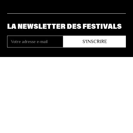
LA NEWSLETTER DES FESTIVALS
© 2026 Les Festivals de Wallonie
Conditions Générales de Vente
Vie Privée
Déclaration d’accessibilité
Site by
Coast