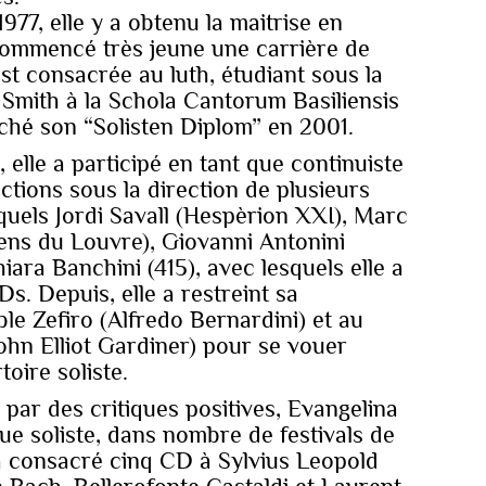
77, elle y a obtenu la maitrise en
 commencé très jeune une carrière de
'est consacrée au luth, étudiant sous la
Smith à la Schola Cantorum Basiliensis
oché son “Solisten Diplom” en 2001.
 elle a participé en tant que continuiste
tions sous la direction de plusieurs
quels Jordi Savall (Hespèrion XXI), Marc
ns du Louvre), Giovanni Antonini
ara Banchini (415), avec lesquels elle a
s. Depuis, elle a restreint sa
le Zefiro (Alfredo Bernardini) et au
ohn Elliot Gardiner) pour se vouer
oire soliste.
par des critiques positives, Evangelina
que soliste, dans nombre de festivals de
a consacré cinq CD à Sylvius Leopold