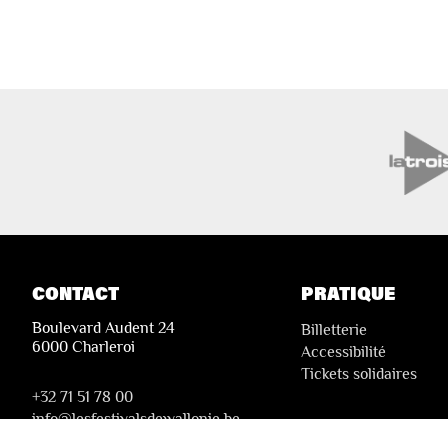
CONTACT
PRATIQUE
Boulevard Audent 24
Billetterie
6000 Charleroi
Accessibilité
Tickets solidaires
+32 71 51 78 00
i
nfo@lesfestivalsdewallonie.be