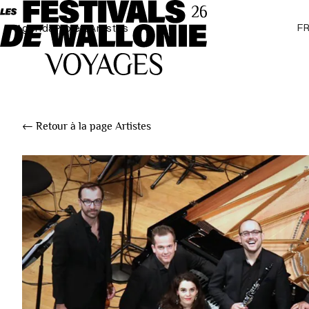
F
Agenda
Projets
Artistes
← Retour à la page Artistes