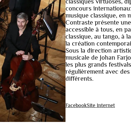
classiques virtuoses, di
concours internationau
musique classique, en m
Contraste présente une
accessible à tous, en p
classique, au tango, à 
la création contemporai
Sous la direction artist
musicale de Johan Farjo
les plus grands festival
régulièrement avec des
différents.
Facebook
Site Internet