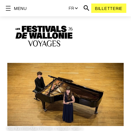
FR
MENU
BILLETTERIE
Duo Ravello©MarcPrévot ( Coup de Cœur )