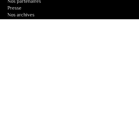
Nos partenaires
Presse
Nos archives
LA NEWSLETTER DES FESTIVALS
© 2026 Les Festivals de Wallonie