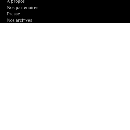
À propos
Nos partenaires
Presse
Nos archives
LA NEWSLETTER DES FESTIVALS
© 2026 Les Festivals de Wallonie