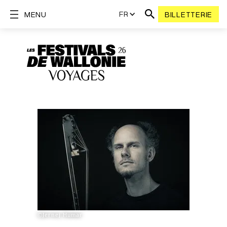
FR
MENU
BILLETTERIE
©Jernej Humar