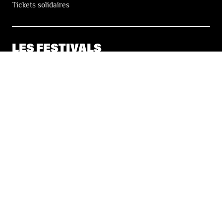
Tickets solidaires
LES FESTIVALS
À propos
Nos partenaires
Presse
Nos archives
LA NEWSLETTER DES FESTIVALS