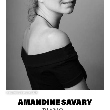
AmandineSavary©DR
AMANDINE SAVARY