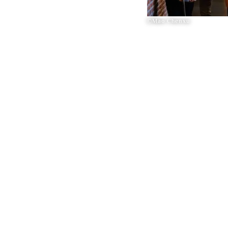
©Mao Chenxu