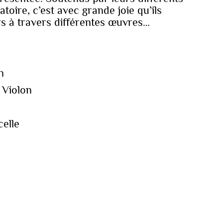
oire, c’est avec grande joie qu’ils
s à travers différentes œuvres…
n
 Violon
o
celle