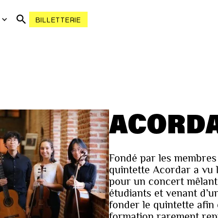
R
BILLETTERIE
ACORDA
Fondé par les membres d
quintette Acordar a vu 
pour un concert mêlant 
étudiants et venant d’uni
fonder le quintette afin
formation rarement repr