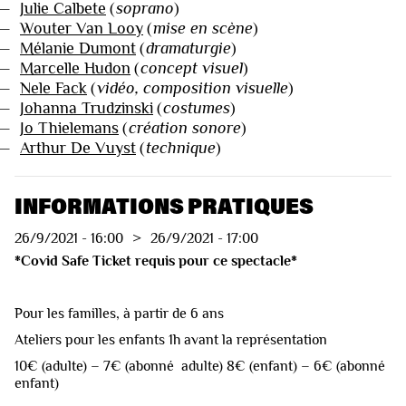
—
Julie Calbete
(
soprano
)
—
Wouter Van Looy
(
mise en scène
)
—
Mélanie Dumont
(
dramaturgie
)
—
Marcelle Hudon
(
concept visuel
)
—
Nele Fack
(
vidéo, composition visuelle
)
—
Johanna Trudzinski
(
costumes
)
—
Jo Thielemans
(
création sonore
)
—
Arthur De Vuyst
(
technique
)
INFORMATIONS PRATIQUES
26/9/2021
-
16:00
>
26/9/2021
-
17:00
*Covid Safe Ticket requis pour ce spectacle*
Pour les familles, à partir de 6 ans
Ateliers pour les enfants 1h avant la représentation
10€ (adulte) – 7€ (abonné adulte) 8€ (enfant) – 6€ (abonné
enfant)