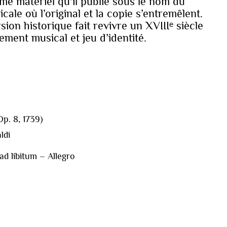
me matériel qu'il publie sous le nom du
ale où l’original et la copie s’entremêlent.
rsion historique fait revivre un XVIIIᵉ siècle
ement musical et jeu d’identité.
p. 8, 1739)
ldi
ad libitum – Allegro