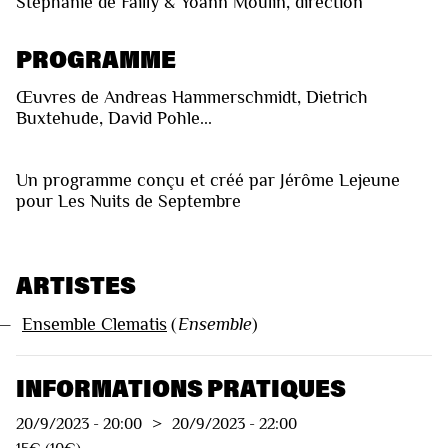
Stéphanie de Failly & Yoann Moulin, direction
PROGRAMME
Œuvres de Andreas Hammerschmidt, Dietrich
Buxtehude, David Pohle...
Un programme conçu et créé par Jérôme Lejeune
pour Les Nuits de Septembre
ARTISTES
—
Ensemble Clematis
(
Ensemble
)
INFORMATIONS PRATIQUES
20/9/2023
-
20:00
>
20/9/2023
-
22:00