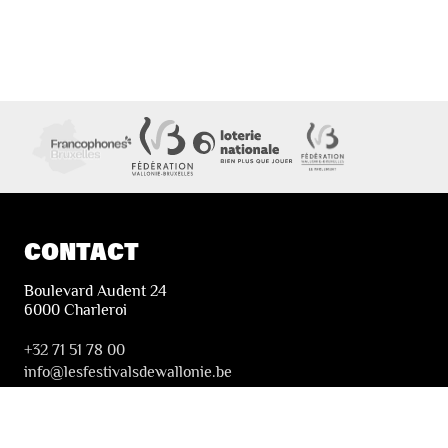
CONTACT
Boulevard Audent 24
6000 Charleroi
+32 71 51 78 00
i
nfo@lesfestivalsdewallonie.be