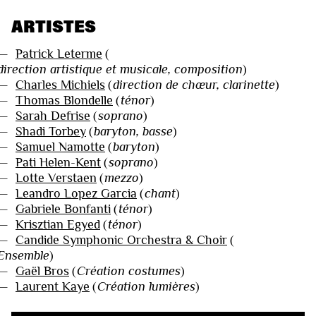
ARTISTES
—
Patrick Leterme
(
direction artistique et musicale, composition
)
—
Charles Michiels
(
direction de chœur, clarinette
)
—
Thomas Blondelle
(
ténor
)
—
Sarah Defrise
(
soprano
)
—
Shadi Torbey
(
baryton, basse
)
—
Samuel Namotte
(
baryton
)
—
Pati Helen-Kent
(
soprano
)
—
Lotte Verstaen
(
mezzo
)
—
Leandro Lopez Garcia
(
chant
)
—
Gabriele Bonfanti
(
ténor
)
—
Krisztian Egyed
(
ténor
)
—
Candide Symphonic Orchestra & Choir
(
Ensemble
)
—
Gaël Bros
(
Création costumes
)
—
Laurent Kaye
(
Création lumières
)