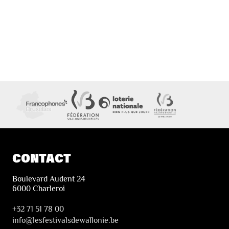
CONTACT
Boulevard Audent 24
6000 Charleroi
+32 71 51 78 00
i
nfo@lesfestivalsdewallonie.be