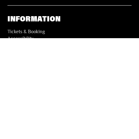
INFORMATION
Tickets & Booking
Accessibility
Solidarity Tickets
LES FESTIVALS
About
Our partners
Press
Our archives
THE FESTIVALS NEWSLETTER