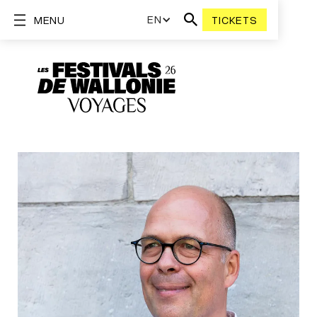
EN
MENU
TICKETS