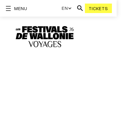
EN
MENU
TICKETS