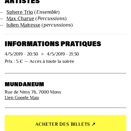
ARTISTES
—
Sphere Trio
(
Ensemble
)
—
Max Charue
(
Percussions
)
—
Julien Mairesse
(
percussions
)
INFORMATIONS PRATIQUES
4/5/2019
-
20:30
>
4/5/2019
-
21:30
Prix : 5 € — Accès à toute la soirée
MUNDANEUM
Rue de Nimy 76, 7000 Mons
Lien Google Map
ACHETER DES BILLETS ↗︎