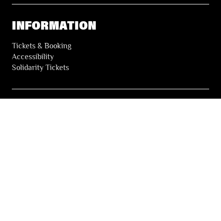
INFORMATION
Tickets & Booking
Accessibility
Solidarity Tickets
LES FESTIVALS
About
Our partners
Press
Our archives
THE FESTIVALS NEWSLETTER