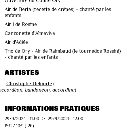
Ouverture du Comte Ory
Air de Berta (recette de crêpes) - chanté par les
enfants
Air 1 de Rosine
Canzonette d’Almaviva
Air d'Adèle
Trio de Ory - Air de Raimbaud (le tournedos Rossini)
- chanté par les enfants
ARTISTES
—
Christophe Delporte
(
accordéon, bandonéon, accordina
)
INFORMATIONS PRATIQUES
29/9/2024
-
11:00
>
29/9/2024
-
12:00
15€ / 10€ (-26)