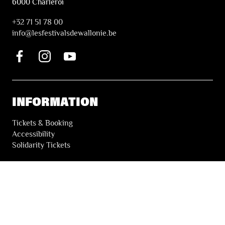
6000 Charleroi
+32 71 51 78 00
i
nfo@lesfestivalsdewallonie.be
INFORMATION
Tickets & Booking
Accessibility
Solidarity Tickets
LES FESTIVALS
About
Our partners