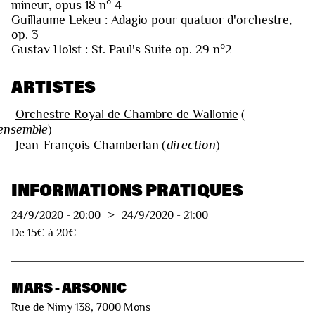
mineur, opus 18 n° 4
Guillaume Lekeu : Adagio pour quatuor d'orchestre,
op. 3
Gustav Holst : St. Paul's Suite op. 29 n°2
ARTISTES
—
Orchestre Royal de Chambre de Wallonie
(
ensemble
)
—
Jean-François Chamberlan
(
direction
)
INFORMATIONS PRATIQUES
24/9/2020
-
20:00
>
24/9/2020
-
21:00
De 15€ à 20€
MARS - ARSONIC
Rue de Nimy 138, 7000 Mons