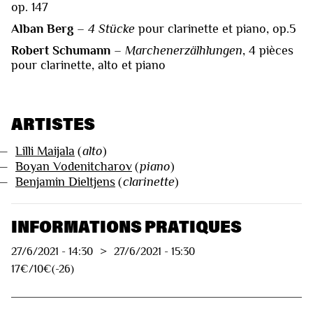
op. 147
Alban Berg
–
4 Stücke
pour clarinette et piano, op.5
Robert Schumann
–
Marchenerzälhlungen
, 4 pièces
pour clarinette, alto et piano
ARTISTES
—
Lilli Maijala
(
alto
)
—
Boyan Vodenitcharov
(
piano
)
—
Benjamin Dieltjens
(
clarinette
)
INFORMATIONS PRATIQUES
27/6/2021
-
14:30
>
27/6/2021
-
15:30
17€/10€(-26)