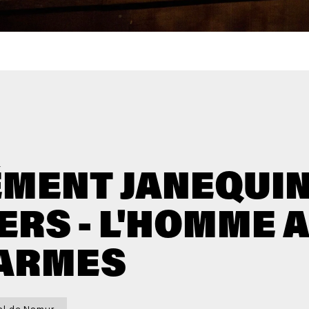
MENT JANEQUIN
RS - L'HOMME 
LARMES
al de Namur