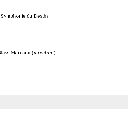
e Symphonie du Destin
lass Marcano
(
direction
)