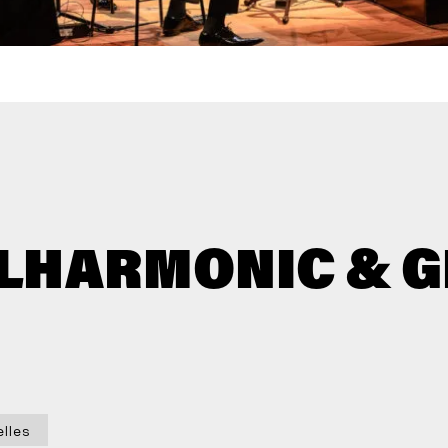
ILHARMONIC & 
elles