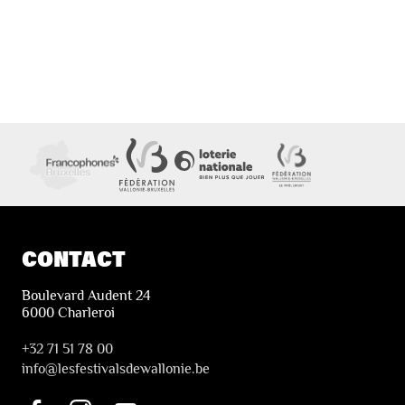
CONTACT
Boulevard Audent 24
6000 Charleroi
+32 71 51 78 00
i
nfo@lesfestivalsdewallonie.be