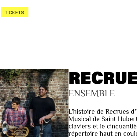
TICKETS
RECRUE
ENSEMBLE
L’histoire de Recrues d’
Musical de Saint Hubert
claviers et le cinquanti
répertoire haut en coule