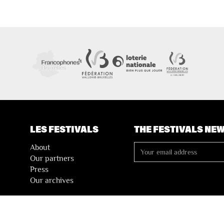
LES FESTIVALS
THE FESTIVALS NE
About
Our partners
Press
Our archives