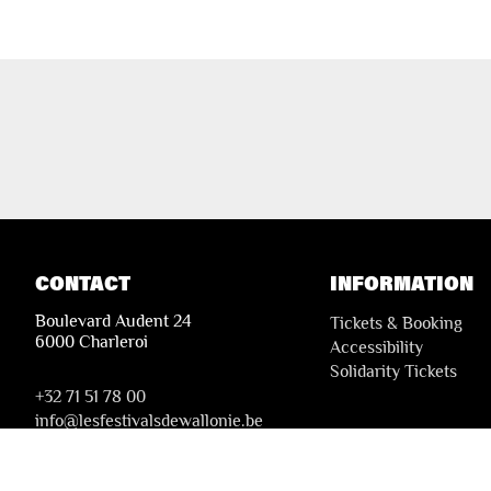
CONTACT
INFORMATION
Boulevard Audent 24
Tickets & Booking
6000 Charleroi
Accessibility
Solidarity Tickets
+32 71 51 78 00
i
nfo@lesfestivalsdewallonie.be