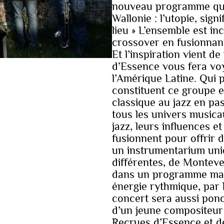
nouveau programme qui d
Wallonie : l’utopie, sign
lieu » L’ensemble est in
crossover en fusionnan
Et l’inspiration vient d
d’Essence vous fera vo
l’Amérique Latine. Qui p
constituent ce groupe e
classique au jazz en pa
tous les univers musica
jazz, leurs influences e
fusionnent pour offrir 
un instrumentarium uni
différentes, de Montev
dans un programme marq
énergie rythmique, par l
concert sera aussi pon
d’un jeune compositeur
Recrues d’Essence et d