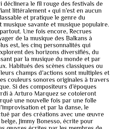
éclinera le fil rouge des festivals de
ifiant littéralement « qui n’est en aucun
classable et pratique le genre du
t musique savante et musique populaire.
e partout. Une fois encore, Recrues
yager de la musique des Balkans à
lus est, les cinq personnalités qui
xplorent des horizons diversifiés, du
ssant par la musique du monde et par
ux. Habitués des scènes classiques ou
t leurs champs d’actions sont multiples et
des couleurs sonores originales à travers
que. Si des compositeurs d’époques
erdi à Arturo Marquez se cotoieront
ué une nouvelle fois par une folle
’improvisation et par la danse, le
ctué par des créations avec une œuvre
 belge, Jimmy Bonesso, écrite pour
es œuvres écrites par les membres de