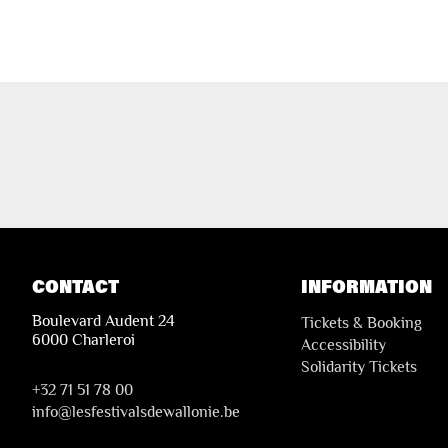
CONTACT
INFORMATION
Boulevard Audent 24
Tickets & Booking
6000 Charleroi
Accessibility
Solidarity Tickets
+32 71 51 78 00
i
nfo@lesfestivalsdewallonie.be