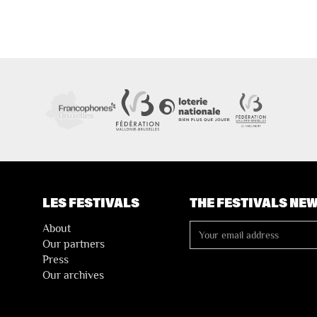
LES FESTIVALS
THE FESTIVALS NE
About
Our partners
Press
Our archives