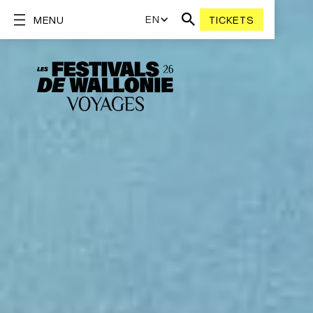
EN
MENU
TICKETS