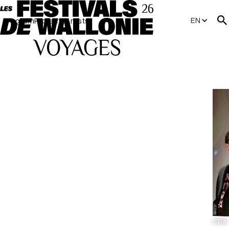
EN
Program
Projects
Artists
©DR