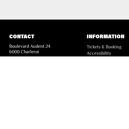
CONTACT
INFORMATION
Boulevard Audent 24
Tickets & Booking
6000 Charleroi
Accessibility
Solidarity Tickets
+32 71 51 78 00
i
nfo@lesfestivalsdewallonie.be