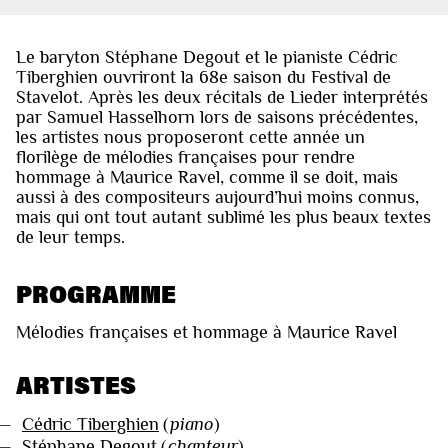
Le baryton Stéphane Degout et le pianiste Cédric
Tiberghien ouvriront la 68e saison du Festival de
Stavelot. Après les deux récitals de Lieder interprétés
par Samuel Hasselhorn lors de saisons précédentes,
les artistes nous proposeront cette année un
florilège de mélodies françaises pour rendre
hommage à Maurice Ravel, comme il se doit, mais
aussi à des compositeurs aujourd’hui moins connus,
mais qui ont tout autant sublimé les plus beaux textes
de leur temps.
PROGRAMME
Mélodies françaises et hommage à Maurice Ravel
ARTISTES
—
Cédric Tiberghien
(
piano
)
—
Stéphane Degout
(
chanteur
)