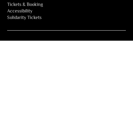
Tickets & Booking
Accessibility
Solidarity Tickets
LES FESTIVALS
About
Our partners
Press
Our archives
THE FESTIVALS NEWSLETTER