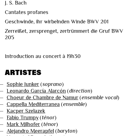
J. S. Bach
Cantates profanes
Geschwinde, ihr wirbelnden Winde BWV 201
Zerreißet, zersprenget, zertrümmert die Gruf BWV
205
Introduction au concert à 19h30
ARTISTES
—
Sophie Junker
(
soprano
)
—
Leonardo García Alarcón
(
direction
)
—
Choeur de Chambre de Namur
(
ensemble vocal
)
—
Cappella Mediterranea
(
ensemble
)
—
Kacper Szelazek
—
Fabio Trumpy
(
ténor
)
—
Mark Milhofer
(
ténor
)
—
Alejandro Meerapfel
(
baryton
)