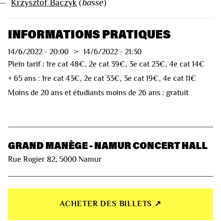
—
Krzysztof Baczyk
(
basse
)
INFORMATIONS PRATIQUES
14/6/2022
-
20:00
>
14/6/2022
-
21:30
Plein tarif : 1re cat 48€, 2e cat 39€, 3e cat 23€, 4e cat 14€
+ 65 ans : 1re cat 43€, 2e cat 33€, 3e cat 19€, 4e cat 11€
Moins de 20 ans et étudiants moins de 26 ans : gratuit
GRAND MANÈGE - NAMUR CONCERT HALL
Rue Rogier 82, 5000 Namur
ACHETER DES BILLETS ↗︎