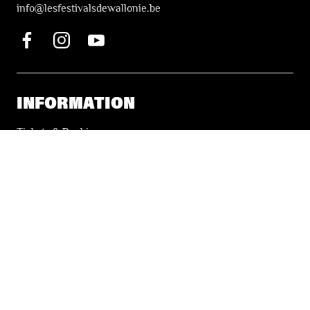
i
nfo@lesfestivalsdewallonie.be
INFORMATION
Tickets & Booking
Accessibility
Solidarity Tickets
LES FESTIVALS
About
Our partners
Press
Our archives