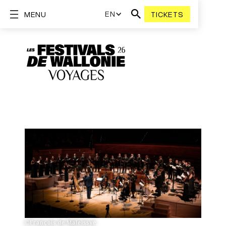
EN
MENU
TICKETS
©François de Maleissye