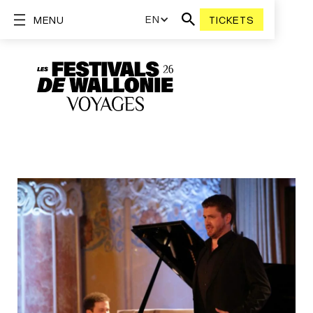
EN
MENU
TICKETS