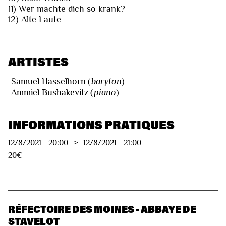
11) Wer machte dich so krank?
12) Alte Laute
ARTISTES
—
Samuel Hasselhorn
(
baryton
)
—
Ammiel Bushakevitz
(
piano
)
INFORMATIONS PRATIQUES
12/8/2021
-
20:00
>
12/8/2021
-
21:00
20€
RÉFECTOIRE DES MOINES - ABBAYE DE
STAVELOT