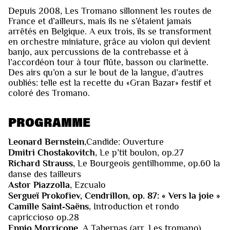
Depuis 2008, Les Tromano sillonnent les routes de
France et d’ailleurs, mais ils ne s’étaient jamais
arrêtés en Belgique. A eux trois, ils se transforment
en orchestre miniature, grâce au violon qui devient
banjo, aux percussions de la contrebasse et à
l’accordéon tour à tour flûte, basson ou clarinette.
Des airs qu’on a sur le bout de la langue, d’autres
oubliés: telle est la recette du «Gran Bazar» festif et
coloré des Tromano.
PROGRAMME
Leonard Bernstein
,Candide: Ouverture
Dmitri Chostakovitch
, Le p’tit boulon, op.27
Richard Strauss
, Le Bourgeois gentilhomme, op.60 la
danse des tailleurs
Astor Piazzolla
, Ezcualo
Sergueï Prokofiev, Cendrillon, op. 87: « Vers la joie »
Camille Saint‐Saëns
, Introduction et rondo
capriccioso op.28
Ennio Morricone
, A Tabernas (arr. Les tromano)