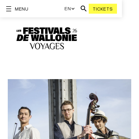
EN
MENU
TICKETS