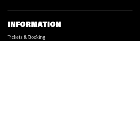
INFORMATION
Tickets & Booking
Accessibility
Solidarity Tickets
LES FESTIVALS
About
Our partners
Press
Our archives