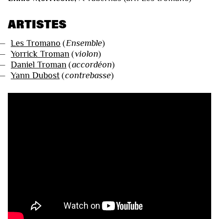
ARTISTES
—
Les Tromano
(
Ensemble
)
—
Yorrick Troman
(
violon
)
—
Daniel Troman
(
accordéon
)
—
Yann Dubost
(
contrebasse
)
VIDÉOS