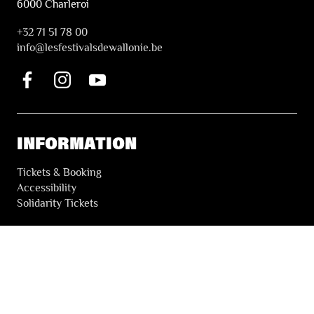
6000 Charleroi
+32 71 51 78 00
i
nfo@lesfestivalsdewallonie.be
INFORMATION
Tickets & Booking
Accessibility
Solidarity Tickets
LES FESTIVALS
About
Our partners