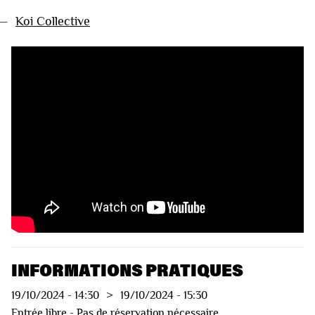
—
Koi Collective
VIDÉOS
INFORMATIONS PRATIQUES
19/10/2024
-
14:30
>
19/10/2024
-
15:30
Entrée libre - Pas de réservation nécessaire