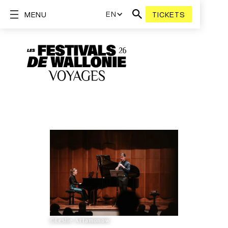
EN
MENU
TICKETS
©Leslie Artamonow