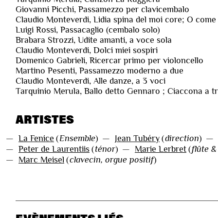
Giovanni Picchi, Passamezzo per clavicembalo
Claudio Monteverdi, Lidia spina del moi core; O come s
Luigi Rossi, Passacaglio (cembalo solo)
Brabara Strozzi, Udite amanti, a voce sola
Claudio Monteverdi, Dolci miei sospiri
Domenico Gabrieli, Ricercar primo per violoncello
Martino Pesenti, Passamezzo moderno a due
Claudio Monteverdi, Alle danze, a 3 voci
Tarquinio Merula, Ballo detto Gennaro ; Ciaccona a t
ARTISTES
—
La Fenice
(
Ensemble
)
—
Jean Tubéry
(
direction
)
—
Peter de Laurentiis
(
ténor
)
—
Marie Lerbret
(
flûte 
—
Marc Meisel
(
clavecin, orgue positif
)