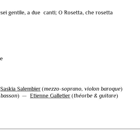
ei gentile, a due canti; O Rosetta, che rosetta
re
—
Saskia Salembier
(
mezzo-soprano, violon baroque
)
& basson
)
—
Etienne Galletier
(
théorbe & guitare
)